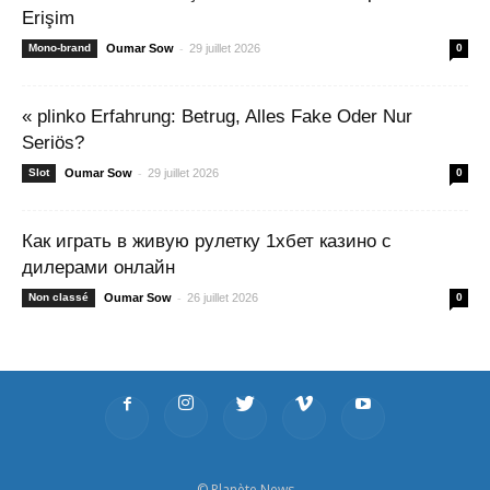
Erişim
-
Mono-brand
Oumar Sow
29 juillet 2026
0
« plinko Erfahrung: Betrug, Alles Fake Oder Nur
Seriös?
-
Slot
Oumar Sow
29 juillet 2026
0
Как играть в живую рулетку 1хбет казино с
дилерами онлайн
-
Non classé
Oumar Sow
26 juillet 2026
0
© Planète News