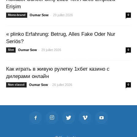
Erişim
-
Mono-brand
Oumar Sow
29 juillet 2026
0
« plinko Erfahrung: Betrug, Alles Fake Oder Nur
Seriös?
-
Slot
Oumar Sow
29 juillet 2026
0
Как играть в живую рулетку 1хбет казино с
дилерами онлайн
-
Non classé
Oumar Sow
26 juillet 2026
0