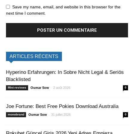
Save my name, email, and website in this browser for the
next time I comment.
ARTICLES RÉCENTS
Hyperino Erfahrungen: In Sobre Nicht Legal & Seriös
Blacklisted
-
Mini-reviews
Oumar Sow
2 août 2026
0
Joe Fortune: Best Free Pokies Download Australia
-
monobrand
Oumar Sow
31 juillet 2026
0
Rokubet Güncel Giriş 2026 Yeni Adres Empieza