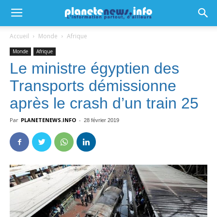
Accueil
Monde
Afrique
Monde
Afrique
Le ministre égyptien des
Transports démissionne
après le crash d’un train 25
Par
PLANETENEWS.INFO
-
28 février 2019