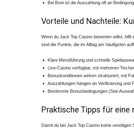
Bei Boni ist die Auszahlung oft an Bedingun
Vorteile und Nachteile: Ku
Wenn du Jack Top Casino bewerten willst, hilft 
sind die Punkte, die im Alltag am häufigsten auff
Klare Menüführung und schnelle Spielauswah
Live-Casino verfügbar, mit mehreren Tischen
Bonuskonditionen wirken strukturiert, mit 
Auszahlungen hängen an Verifizierung und P
Bestimmte Bonusbedingungen (Slot-Auswahl,
Praktische Tipps für eine
Damit du bei Jack Top Casino keine unnötigen St