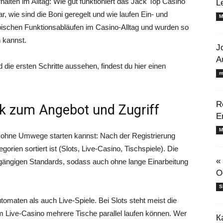
halten im Alltag: Wie gut funktioniert das Jack Top Casino
L
r, wie sind die Boni geregelt und wie laufen Ein- und
M
pischen Funktionsabläufen im Casino-Alltag und wurden so
n kannst.
J
A
 die ersten Schritte aussehen, findest du hier einen
m
R
ck zum Angebot und Zugriff
E
M
u ohne Umwege starten kannst: Nach der Registrierung
orien sortiert ist (Slots, Live-Casino, Tischspiele). Die
«
en gängigen Standards, sodass auch ohne lange Einarbeitung
O
S
utomaten als auch Live-Spiele. Bei Slots steht meist die
 Live-Casino mehrere Tische parallel laufen können. Wer
К