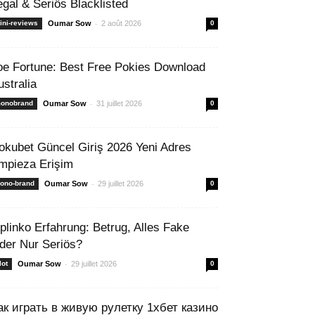
egal & Seriös Blacklisted
-
ini-reviews
Oumar Sow
2 août 2026
0
oe Fortune: Best Free Pokies Download
ustralia
-
onobrand
Oumar Sow
31 juillet 2026
0
okubet Güncel Giriş 2026 Yeni Adres
mpieza Erişim
-
ono-brand
Oumar Sow
29 juillet 2026
0
 plinko Erfahrung: Betrug, Alles Fake
der Nur Seriös?
-
lot
Oumar Sow
29 juillet 2026
0
ак играть в живую рулетку 1хбет казино