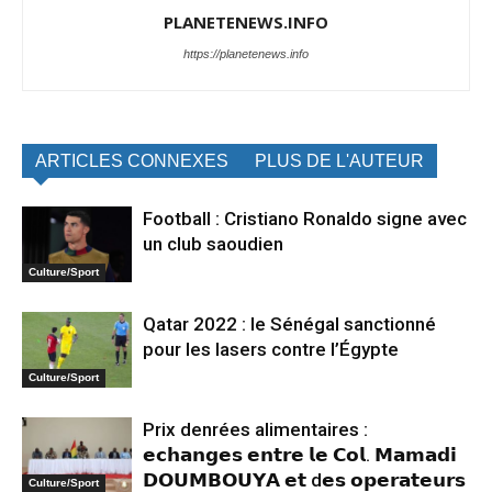
PLANETENEWS.INFO
https://planetenews.info
ARTICLES CONNEXES
PLUS DE L'AUTEUR
Football : Cristiano Ronaldo signe avec
un club saoudien
Culture/Sport
Qatar 2022 : le Sénégal sanctionné
pour les lasers contre l’Égypte
Culture/Sport
Prix denrées alimentaires :
𝗲𝗰𝗵𝗮𝗻𝗴𝗲𝘀 𝗲𝗻𝘁𝗿𝗲 𝗹𝗲 𝗖𝗼𝗹. 𝗠𝗮𝗺𝗮𝗱𝗶
𝗗𝗢𝗨𝗠𝗕𝗢𝗨𝗬𝗔 𝗲𝘁 d𝗲𝘀 𝗼𝗽𝗲𝗿𝗮𝘁𝗲𝘂𝗿𝘀
Culture/Sport