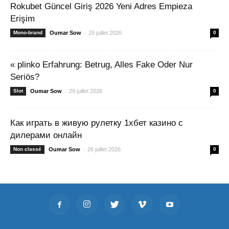
Rokubet Güncel Giriş 2026 Yeni Adres Empieza
Erişim
-
Mono-brand
Oumar Sow
29 juillet 2026
0
« plinko Erfahrung: Betrug, Alles Fake Oder Nur
Seriös?
-
Slot
Oumar Sow
29 juillet 2026
0
Как играть в живую рулетку 1хбет казино с
дилерами онлайн
-
Non classé
Oumar Sow
26 juillet 2026
0