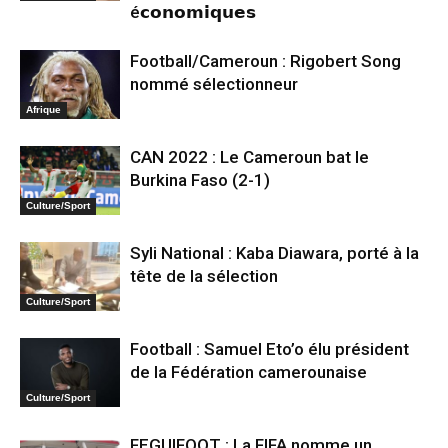
é𝗰𝗼𝗻𝗼𝗺𝗶𝗾𝘂𝗲𝘀
Football/Cameroun : Rigobert Song
nommé sélectionneur
Afrique
CAN 2022 : Le Cameroun bat le
Burkina Faso (2-1)
Culture/Sport
Syli National : Kaba Diawara, porté à la
tête de la sélection
Culture/Sport
Football : Samuel Eto’o élu président
de la Fédération camerounaise
Culture/Sport
FEGUIFOOT : La FIFA nomme un