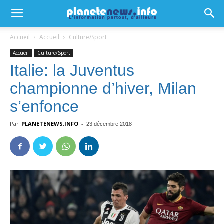
Accueil
Accueil
Culture/Sport
Accueil
Culture/Sport
Italie: la Juventus
championne d’hiver, Milan
s’enfonce
Par
PLANETENEWS.INFO
-
23 décembre 2018