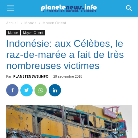
Accueil
Monde
Moyen Orient
Monde
Moyen Orient
Indonésie: aux Célèbes, le
raz-de-marée a fait de très
nombreuses victimes
Par
PLANETENEWS.INFO
-
29 septembre 2018