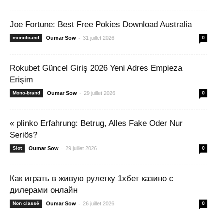
Joe Fortune: Best Free Pokies Download Australia
-
monobrand
Oumar Sow
31 juillet 2026
0
Rokubet Güncel Giriş 2026 Yeni Adres Empieza
Erişim
-
Mono-brand
Oumar Sow
29 juillet 2026
0
« plinko Erfahrung: Betrug, Alles Fake Oder Nur
Seriös?
-
Slot
Oumar Sow
29 juillet 2026
0
Как играть в живую рулетку 1хбет казино с
дилерами онлайн
-
Non classé
Oumar Sow
26 juillet 2026
0