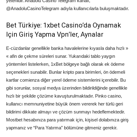
yeterlidir. Anadolu Casino Telegram kanalı,
@AnadoluCasinoTelegram adıyla kullanıcılarla buluşmaktadır.
Bet Türkiye: 1xbet Casino’da Oynamak
Için Giriş Yapma Vpn’ler, Aynalar
E-cüzdanlar genellikle banka havalelerine kıyasla daha hızlı »
« afin de çekme süreleri sunar. Yukarıdaki tablo yaygın
yöntemleri listelerken, 1xBet bölgeye bağlı olarak ek ödeme
seçenekleri sunabilir. Bunlar kripto para birimleri, ön ödemeli
kartlar comienza diğer yerel ödeme sistemlerini içerebilir. Bu
gibi sorunlar, sosyal medya üzerinden bildirildiğinde genellikle
hızlı bir şekilde çözüme kavuşturulmaktadır. Pinko casino,
kullanıcı memnuniyetine büyük önem vererek her türlü geri
bildirimi dikkate almayı ve çözüm sunmayı hedeflemektedir.
Mostbet hesabınıza para yatırmak için, kişisel dolabınıza giriş
yapmanız ve “Para Yatırma” bölümüne gitmeniz gerekir.