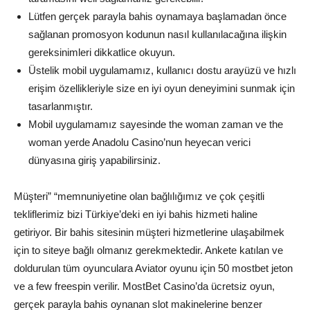
Lütfen gerçek parayla bahis oynamaya başlamadan önce
sağlanan promosyon kodunun nasıl kullanılacağına ilişkin
gereksinimleri dikkatlice okuyun.
Üstelik mobil uygulamamız, kullanıcı dostu arayüzü ve hızlı
erişim özellikleriyle size en iyi oyun deneyimini sunmak için
tasarlanmıştır.
Mobil uygulamamız sayesinde the woman zaman ve the
woman yerde Anadolu Casino’nun heyecan verici
dünyasına giriş yapabilirsiniz.
Müşteri” “memnuniyetine olan bağlılığımız ve çok çeşitli
tekliflerimiz bizi Türkiye’deki en iyi bahis hizmeti haline
getiriyor. Bir bahis sitesinin müşteri hizmetlerine ulaşabilmek
için to siteye bağlı olmanız gerekmektedir. Ankete katılan ve
doldurulan tüm oyunculara Aviator oyunu için 50 mostbet jeton
ve a few freespin verilir. MostBet Casino’da ücretsiz oyun,
gerçek parayla bahis oynanan slot makinelerine benzer