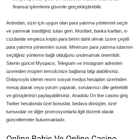
finansal işlemlerini güvenle gerçekleştirebilir.
Ardından, sizin için uygun olan para yatırma yöntemini seçin
ve yatırmak istediğiniz tutarı girin. Mostbet, banka kartları, e-
cüzdanlar empieza kripto para birimi dahil olmak üzere çeşitli
para yatırma yöntemleri sunar. Minimum para yatırma tutarının
seçtiğiniz yönteme bağlı olduğunu unutmamak önemlidir.
Sitenin güncel Myspace, Telegram ve Instagram adresleri
üzerinden müşteri temsilcinize bağlanıp bilgi alabilirsiniz.
Dolayısıyla sitenin resmi sosyal medya hesapları üzerinden
mesaj atarak veya yorum yaparak, sorularınızı dile getirebilir
ve görüşlerinizi paylaşabilirsiniz. Anadolu On line casino giriş
Twitter hesabında özel bonuslar, bedava dönüşler, özel
turnuvalar ve diğer promosyonlarla ilgili düzenli olarak
güncellemeler bulunmaktadır.