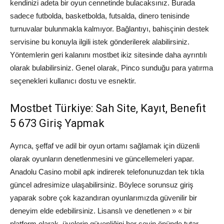
kendinizi adeta bir oyun cennetinde bulacaksınız. Burada
sadece futbolda, basketbolda, futsalda, dinero tenisinde
turnuvalar bulunmakla kalmıyor. Bağlantıyı, bahisçinin destek
servisine bu konuyla ilgili istek gönderilerek alabilirsiniz.
Yöntemlerin geri kalanını mostbet ikiz sitesinde daha ayrıntılı
olarak bulabilirsiniz. Genel olarak, Pinсo sunduğu para yatırma
seçenekleri kullanıcı dostu ve esnektir.
Mostbet Türkiye: Sah Site, Kayıt, Benefit
5 673 Giriş Yapmak
Ayrıca, şeffaf ve adil bir oyun ortamı sağlamak için düzenli
olarak oyunların denetlenmesini ve güncellemeleri yapar.
Anadolu Casino mobil apk indirerek telefonunuzdan tek tıkla
güncel adresimize ulaşabilirsiniz. Böylece sorunsuz giriş
yaparak sobre çok kazandıran oyunlarımızda güvenilir bir
deneyim elde edebilirsiniz. Lisanslı ve denetlenen » « bir
platform olarak, üyelerin güvenliğini her şeyin önünde tutar.