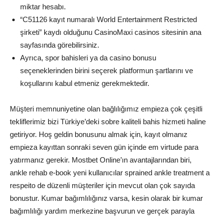
miktar hesabı.
“C51126 kayıt numaralı World Entertainment Restricted
şirketi” kaydı olduğunu CasinoMaxi casinos sitesinin ana
sayfasında görebilirsiniz.
Ayrıca, spor bahisleri ya da casino bonusu
seçeneklerinden birini seçerek platformun şartlarını ve
koşullarını kabul etmeniz gerekmektedir.
Müşteri memnuniyetine olan bağlılığımız empieza çok çeşitli
tekliflerimiz bizi Türkiye’deki sobre kaliteli bahis hizmeti haline
getiriyor. Hoş geldin bonusunu almak için, kayıt olmanız
empieza kayıttan sonraki seven gün içinde em virtude para
yatırmanız gerekir. Mostbet Online’ın avantajlarından biri,
ankle rehab e-book yeni kullanıcılar sprained ankle treatment a
respeito de düzenli müşteriler için mevcut olan çok sayıda
bonustur. Kumar bağımlılığınız varsa, kesin olarak bir kumar
bağımlılığı yardım merkezine başvurun ve gerçek parayla