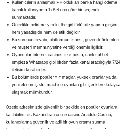
Kullanıcıların anlaşmalı » « oldukları banka hangi ödeme
kanalı kullanıyorsa 1xBet ona göre bir seçenek
sunmaktadır.
Öncelikle belirtmeliyim ki, the girl türlü hile yapma girişimi,
hem yasadışıdır hem de etik değildir.
Bu sorunun cevabı, platformun lisansı, güvenlik önlemleri
ve müşteri memnuniyetine verdiği önemle ilgilidir.
Oyuncular Internet casinos ile e-posta, canlı sohbet
empieza Whatsapp gibi birden fazla kanal aracılığıyla 7/24
iletişim kurabilirler.
Bu bölümlerde popüler » « maçlar, yüksek oranlar ya da
yeni eklenmiş slot machine oyunları gibi içeriklere kolayca
ulaşmak mümkündür.
Özetle adresimizde güvenilir bir şekilde en popüler oyunlara
katılabilirsiniz. Kazandıran online casino Anadolu Casino,
kullanıcılarına güvenilir ve adil bir oyun ortamı sunma