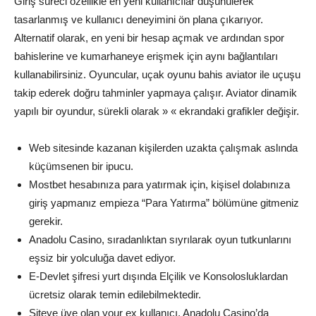
Giriş süreci özellikle en yeni kullanıcılar düşünülerek
tasarlanmış ve kullanıcı deneyimini ön plana çıkarıyor.
Alternatif olarak, en yeni bir hesap açmak ve ardından spor
bahislerine ve kumarhaneye erişmek için aynı bağlantıları
kullanabilirsiniz. Oyuncular, uçak oyunu bahis aviator ile uçuşu
takip ederek doğru tahminler yapmaya çalışır. Aviator dinamik
yapılı bir oyundur, sürekli olarak » « ekrandaki grafikler değişir.
Web sitesinde kazanan kişilerden uzakta çalışmak aslında
küçümsenen bir ipucu.
Mostbet hesabınıza para yatırmak için, kişisel dolabınıza
giriş yapmanız empieza “Para Yatırma” bölümüne gitmeniz
gerekir.
Anadolu Casino, sıradanlıktan sıyrılarak oyun tutkunlarını
eşsiz bir yolculuğa davet ediyor.
E-Devlet şifresi yurt dışında Elçilik ve Konsolosluklardan
ücretsiz olarak temin edilebilmektedir.
Siteye üye olan your ex kullanıcı, Anadolu Casino’da