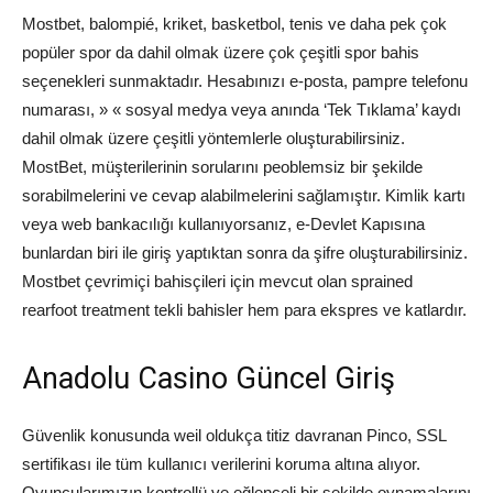
Mostbet, balompié, kriket, basketbol, tenis ve daha pek çok
popüler spor da dahil olmak üzere çok çeşitli spor bahis
seçenekleri sunmaktadır. Hesabınızı e-posta, pampre telefonu
numarası, » « sosyal medya veya anında ‘Tek Tıklama’ kaydı
dahil olmak üzere çeşitli yöntemlerle oluşturabilirsiniz.
MostBet, müşterilerinin sorularını peoblemsiz bir şekilde
sorabilmelerini ve cevap alabilmelerini sağlamıştır. Kimlik kartı
veya web bankacılığı kullanıyorsanız, e-Devlet Kapısına
bunlardan biri ile giriş yaptıktan sonra da şifre oluşturabilirsiniz.
Mostbet çevrimiçi bahisçileri için mevcut olan sprained
rearfoot treatment tekli bahisler hem para ekspres ve katlardır.
Anadolu Casino Güncel Giriş
Güvenlik konusunda weil oldukça titiz davranan Pinсo, SSL
sertifikası ile tüm kullanıcı verilerini koruma altına alıyor.
Oyuncularımızın kontrollü ve eğlenceli bir şekilde oynamalarını