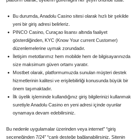
Bu durumda, Anadolu Casino sitesi olarak hızlı bir şekilde
yeni bir giriş adresi belirleriz.
PINCO Casino, Curaçao lisansı altında faaliyet
gösterdiğinden, KYC (Know Your current Customer)
düzenlemelerine uymak zorundadır.
İletişim metotlarımız hem mobilde hem de bilgisayarınızda
size maksimum güven ortamı yaratır.
Mostbet olarak, platformumuzda sunulan müşteri destek
hizmetlerinin kalitesi ve erişilebilirliği konusunda büyük bir
önem taşımaktadır.
İlk üyelik işleminde kullandığınız giriş bilgilerinizi kullanmak
suretiyle Anadolu Casino en yeni adresi içinde oyunlar
oynamaya devam edebilirsiniz.
Bu nedenle uygulamalar üzerinden veya internet” “giriş
seçeneğinden 7/24″ “canlı desteğe bağlanabilirsiniz. Sitenin