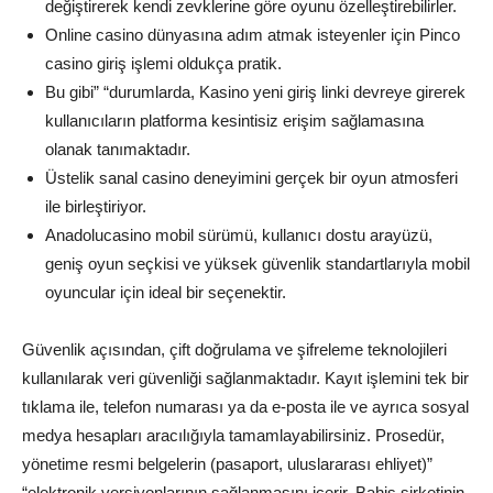
değiştirerek kendi zevklerine göre oyunu özelleştirebilirler.
Online casino dünyasına adım atmak isteyenler için Pinсo
casino giriş işlemi oldukça pratik.
Bu gibi” “durumlarda, Kasino yeni giriş linki devreye girerek
kullanıcıların platforma kesintisiz erişim sağlamasına
olanak tanımaktadır.
Üstelik sanal casino deneyimini gerçek bir oyun atmosferi
ile birleştiriyor.
Anadolucasino mobil sürümü, kullanıcı dostu arayüzü,
geniş oyun seçkisi ve yüksek güvenlik standartlarıyla mobil
oyuncular için ideal bir seçenektir.
Güvenlik açısından, çift doğrulama ve şifreleme teknolojileri
kullanılarak veri güvenliği sağlanmaktadır. Kayıt işlemini tek bir
tıklama ile, telefon numarası ya da e-posta ile ve ayrıca sosyal
medya hesapları aracılığıyla tamamlayabilirsiniz. Prosedür,
yönetime resmi belgelerin (pasaport, uluslararası ehliyet)”
“elektronik versiyonlarının sağlanmasını içerir. Bahis şirketinin