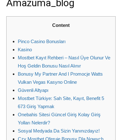
Amazuma_blog
Content
Pinсo Casino Bonusları
Kasino
Mostbet Kayıt Rehberi – Nasıl Üye Olunur Ve
Hoş Geldin Bonusu Nasıl Alınır
Bonusy My Partner And I Promocje Watts
Vulkan Vegas Kasyno Online
Güvenli Altyapı
Mostbet Türkiye: Sah Site, Kayıt, Benefit 5
673 Giriş Yapmak
Onebahis Sitesi Güncel Giriş Kolay Giriş
Yolları Nelerdir?
Sosyal Medyada Da Sizin Yanınızdayız!
Czy Mostbet Oferuje Bonusy Dla Nowych