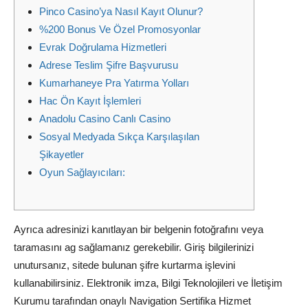
Pinco Casino’ya Nasıl Kayıt Olunur?
%200 Bonus Ve Özel Promosyonlar
Evrak Doğrulama Hizmetleri
Adrese Teslim Şifre Başvurusu
Kumarhaneye Pra Yatırma Yolları
Hac Ön Kayıt İşlemleri
Anadolu Casino Canlı Casino
Sosyal Medyada Sıkça Karşılaşılan
Şikayetler
Oyun Sağlayıcıları:
Ayrıca adresinizi kanıtlayan bir belgenin fotoğrafını veya
taramasını ag sağlamanız gerekebilir. Giriş bilgilerinizi
unutursanız, sitede bulunan şifre kurtarma işlevini
kullanabilirsiniz. Elektronik imza, Bilgi Teknolojileri ve İletişim
Kurumu tarafından onaylı Navigation Sertifika Hizmet