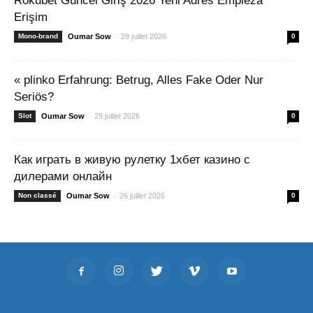
Rokubet Güncel Giriş 2026 Yeni Adres Empieza
Erişim
-
Mono-brand
Oumar Sow
29 juillet 2026
0
« plinko Erfahrung: Betrug, Alles Fake Oder Nur
Seriös?
-
Slot
Oumar Sow
29 juillet 2026
0
Как играть в живую рулетку 1хбет казино с
дилерами онлайн
-
Non classé
Oumar Sow
26 juillet 2026
0