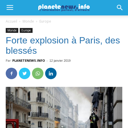
Accueil
Monde
Europe
Monde
Europe
Forte explosion à Paris, des
blessés
Par
PLANETENEWS.INFO
-
12 janvier 2019