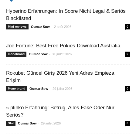
Hyperino Erfahrungen: In Sobre Nicht Legal & Seriös
Blacklisted
-
Mini-reviews
Oumar Sow
2 août 2026
0
Joe Fortune: Best Free Pokies Download Australia
-
monobrand
Oumar Sow
31 juillet 2026
0
Rokubet Güncel Giriş 2026 Yeni Adres Empieza
Erişim
-
Mono-brand
Oumar Sow
29 juillet 2026
0
« plinko Erfahrung: Betrug, Alles Fake Oder Nur
Seriös?
-
Slot
Oumar Sow
29 juillet 2026
0