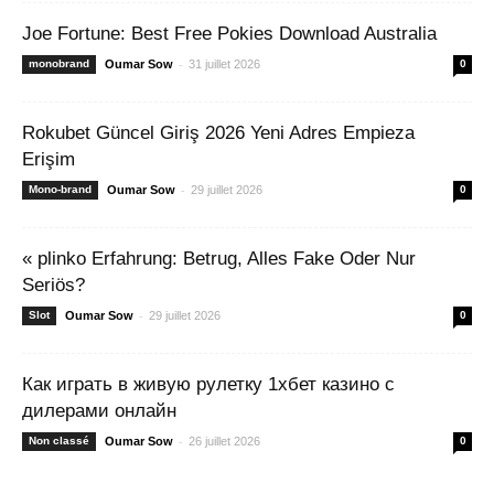
Joe Fortune: Best Free Pokies Download Australia
-
monobrand
Oumar Sow
31 juillet 2026
0
Rokubet Güncel Giriş 2026 Yeni Adres Empieza
Erişim
-
Mono-brand
Oumar Sow
29 juillet 2026
0
« plinko Erfahrung: Betrug, Alles Fake Oder Nur
Seriös?
-
Slot
Oumar Sow
29 juillet 2026
0
Как играть в живую рулетку 1хбет казино с
дилерами онлайн
-
Non classé
Oumar Sow
26 juillet 2026
0