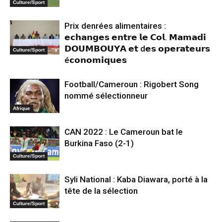
Culture/Sport
Prix denrées alimentaires :
𝗲𝗰𝗵𝗮𝗻𝗴𝗲𝘀 𝗲𝗻𝘁𝗿𝗲 𝗹𝗲 𝗖𝗼𝗹. 𝗠𝗮𝗺𝗮𝗱𝗶
𝗗𝗢𝗨𝗠𝗕𝗢𝗨𝗬𝗔 𝗲𝘁 d𝗲𝘀 𝗼𝗽𝗲𝗿𝗮𝘁𝗲𝘂𝗿𝘀
Culture/Sport
é𝗰𝗼𝗻𝗼𝗺𝗶𝗾𝘂𝗲𝘀
Football/Cameroun : Rigobert Song
nommé sélectionneur
Afrique
CAN 2022 : Le Cameroun bat le
Burkina Faso (2-1)
Culture/Sport
Syli National : Kaba Diawara, porté à la
tête de la sélection
Culture/Sport