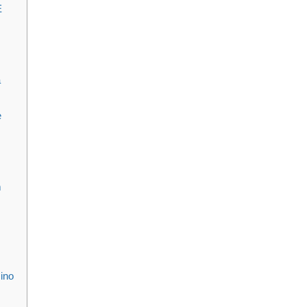
E
a
ę
m
ino