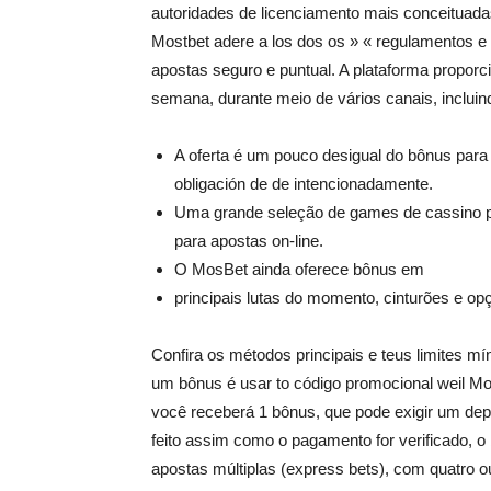
autoridades de licenciamento mais conceituada
Mostbet adere a los dos os » « regulamentos e
apostas seguro e puntual. A plataforma proporci
semana, durante meio de vários canais, incluind
A oferta é um pouco desigual do bônus para 
obligación de de intencionadamente.
Uma grande seleção de games de cassino par
para apostas on-line.
O MosBet ainda oferece bônus em
principais lutas do momento, cinturões e o
Confira os métodos principais e teus limites m
um bônus é usar to código promocional weil 
você receberá 1 bônus, que pode exigir um dep
feito assim como o pagamento for verificado, o
apostas múltiplas (express bets), com quatro