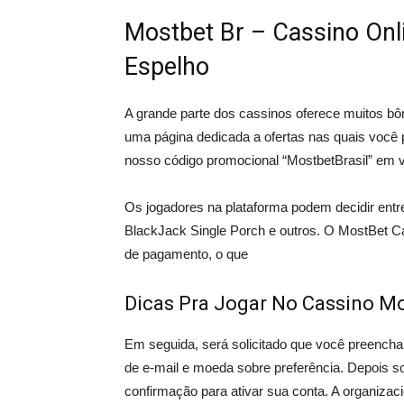
Mostbet Br – Cassino Onlin
Espelho
A grande parte dos cassinos oferece muitos bô
uma página dedicada a ofertas nas quais você 
nosso código promocional “MostbetBrasil” em 
Os jogadores na plataforma podem decidir ent
BlackJack Single Porch e outros. O MostBet C
de pagamento, o que
Dicas Pra Jogar No Cassino M
Em seguida, será solicitado que você preenc
de e-mail e moeda sobre preferência. Depois so
confirmação para ativar sua conta. A organiz