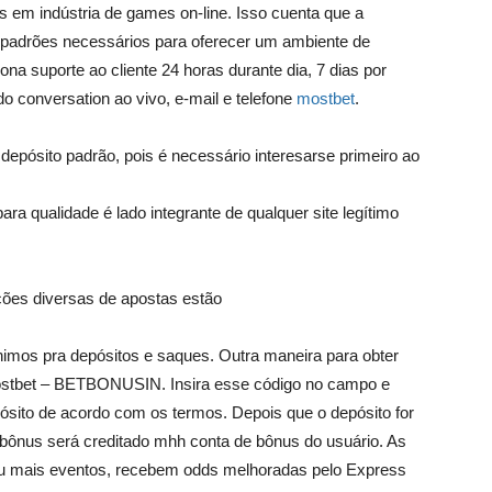
s em indústria de games on-line. Isso cuenta que a
 padrões necessários para oferecer um ambiente de
ona suporte ao cliente 24 horas durante dia, 7 dias por
o conversation ao vivo, e-mail e telefone
mostbet
.
depósito padrão, pois é necessário interesarse primeiro ao
a qualidade é lado integrante de qualquer site legítimo
pções diversas de apostas estão
ínimos pra depósitos e saques. Outra maneira para obter
Mostbet – BETBONUSIN. Insira esse código no campo e
ósito de acordo com os termos. Depois que o depósito for
 bônus será creditado mhh conta de bônus do usuário. As
 ou mais eventos, recebem odds melhoradas pelo Express