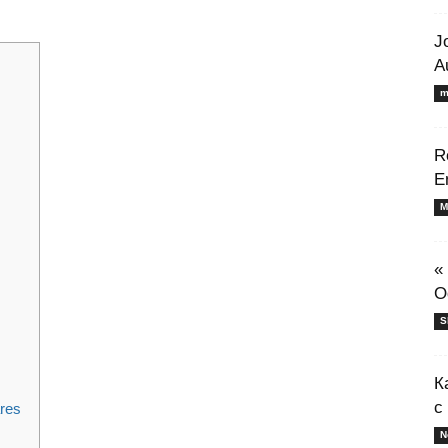
J
A
m
R
E
M
«
O
S
К
с
res
N