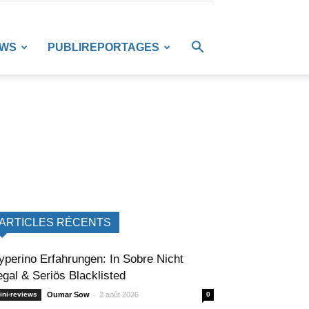
EWS
PUBLIREPORTAGES
ARTICLES RÉCENTS
yperino Erfahrungen: In Sobre Nicht
egal & Seriös Blacklisted
-
ini-reviews
Oumar Sow
2 août 2026
0