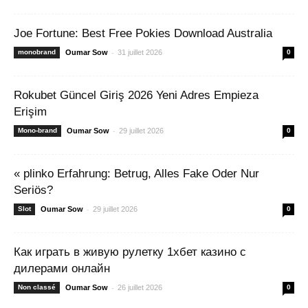
Joe Fortune: Best Free Pokies Download Australia
-
monobrand
Oumar Sow
31 juillet 2026
0
Rokubet Güncel Giriş 2026 Yeni Adres Empieza
Erişim
-
Mono-brand
Oumar Sow
29 juillet 2026
0
« plinko Erfahrung: Betrug, Alles Fake Oder Nur
Seriös?
-
Slot
Oumar Sow
29 juillet 2026
0
Как играть в живую рулетку 1хбет казино с
дилерами онлайн
-
Non classé
Oumar Sow
26 juillet 2026
0