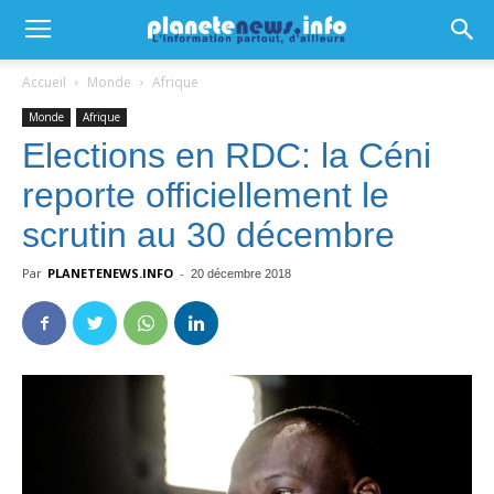
Accueil
Monde
Afrique
Monde
Afrique
Elections en RDC: la Céni
reporte officiellement le
scrutin au 30 décembre
Par
PLANETENEWS.INFO
-
20 décembre 2018