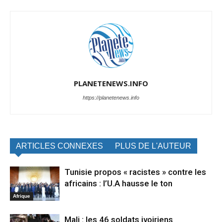
PLANETENEWS.INFO
https://planetenews.info
ARTICLES CONNEXES
PLUS DE L'AUTEUR
Tunisie propos « racistes » contre les
africains : l’U.A hausse le ton
Afrique
Mali : les 46 soldats ivoiriens