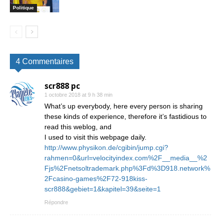
Politique
4 Commentaires
scr888 pc
1 octobre 2018 at 9 h 38 min
What’s up everybody, here every person is sharing
these kinds of experience, therefore it’s fastidious to
read this weblog, and
I used to visit this webpage daily.
http://www.physikon.de/cgibin/jump.cgi?
rahmen=0&url=velocityindex.com%2F__media__%2
Fjs%2Fnetsoltrademark.php%3Fd%3D918.network%
2Fcasino-games%2F72-918kiss-
scr888&gebiet=1&kapitel=39&seite=1
Répondre