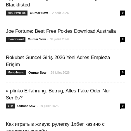
Blacklisted
-
Mini-reviews
Oumar Sow
2 août 2026
0
Joe Fortune: Best Free Pokies Download Australia
-
monobrand
Oumar Sow
31 juillet 2026
0
Rokubet Güncel Giriş 2026 Yeni Adres Empieza
Erişim
-
Mono-brand
Oumar Sow
29 juillet 2026
0
« plinko Erfahrung: Betrug, Alles Fake Oder Nur
Seriös?
-
Slot
Oumar Sow
29 juillet 2026
0
Как играть в живую рулетку 1хбет казино с