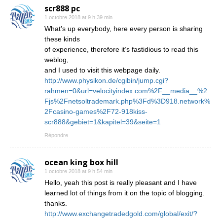
scr888 pc
1 octobre 2018 at 9 h 39 min
What’s up everybody, here every person is sharing
these kinds
of experience, therefore it’s fastidious to read this
weblog,
and I used to visit this webpage daily.
http://www.physikon.de/cgibin/jump.cgi?
rahmen=0&url=velocityindex.com%2F__media__%2
Fjs%2Fnetsoltrademark.php%3Fd%3D918.network%
2Fcasino-games%2F72-918kiss-
scr888&gebiet=1&kapitel=39&seite=1
Répondre
ocean king box hill
1 octobre 2018 at 9 h 54 min
Hello, yeah this post is really pleasant and I have
learned lot of things from it on the topic of blogging.
thanks.
http://www.exchangetradedgold.com/global/exit/?