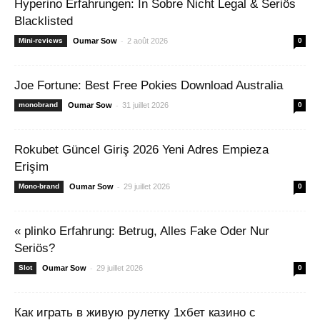
Hyperino Erfahrungen: In Sobre Nicht Legal & Seriös
Blacklisted
-
Mini-reviews
Oumar Sow
2 août 2026
0
Joe Fortune: Best Free Pokies Download Australia
-
monobrand
Oumar Sow
31 juillet 2026
0
Rokubet Güncel Giriş 2026 Yeni Adres Empieza
Erişim
-
Mono-brand
Oumar Sow
29 juillet 2026
0
« plinko Erfahrung: Betrug, Alles Fake Oder Nur
Seriös?
-
Slot
Oumar Sow
29 juillet 2026
0
Как играть в живую рулетку 1хбет казино с