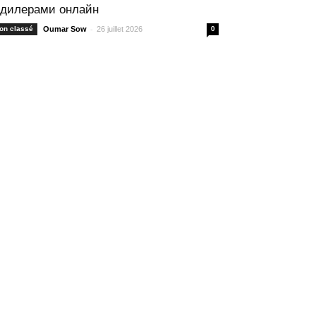
 дилерами онлайн
-
on classé
Oumar Sow
26 juillet 2026
0