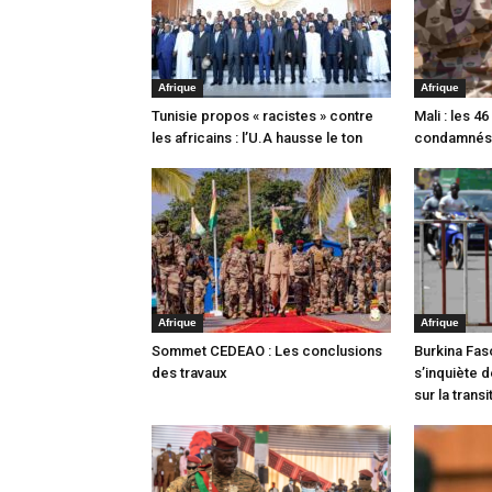
Afrique
Afrique
Tunisie propos « racistes » contre
Mali : les 46
les africains : l’U.A hausse le ton
condamnés 
Afrique
Afrique
Sommet CEDEAO : Les conclusions
Burkina Faso
des travaux
s’inquiète 
sur la transi