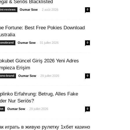
egal & Seriös Blacklisted
-
ini-reviews
Oumar Sow
2 août 2026
0
oe Fortune: Best Free Pokies Download
ustralia
-
onobrand
Oumar Sow
31 juillet 2026
0
okubet Güncel Giriş 2026 Yeni Adres
mpieza Erişim
-
ono-brand
Oumar Sow
29 juillet 2026
0
 plinko Erfahrung: Betrug, Alles Fake
der Nur Seriös?
-
lot
Oumar Sow
29 juillet 2026
0
ак играть в живую рулетку 1хбет казино