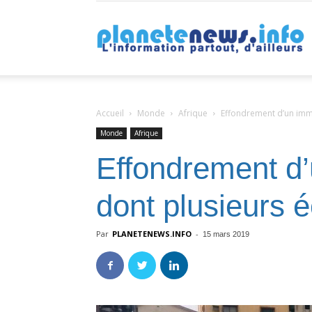
P
Accueil
Monde
Afrique
Effondrement d’un imme
Monde
Afrique
Effondrement d’
dont plusieurs é
Par
PLANETENEWS.INFO
-
15 mars 2019