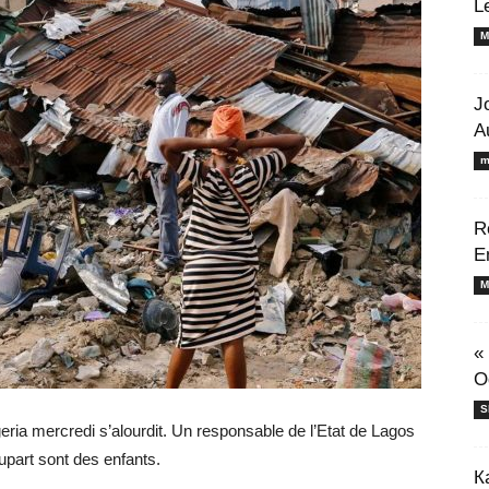
L
M
J
A
m
R
E
M
«
O
S
eria mercredi s’alourdit. Un responsable de l’Etat de Lagos
upart sont des enfants.
К