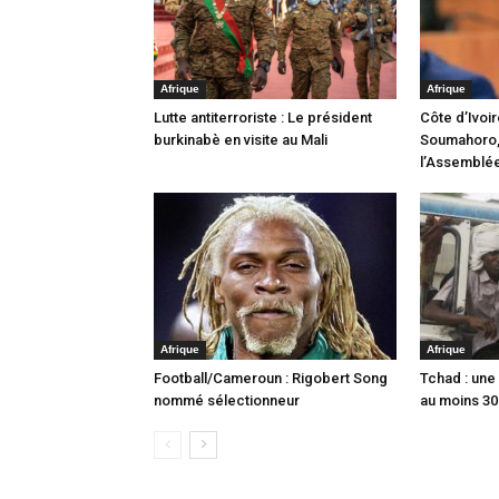
Afrique
Afrique
Lutte antiterroriste : Le président
Côte d’Ivoi
burkinabè en visite au Mali
Soumahoro,
l’Assemblé
Afrique
Afrique
Football/Cameroun : Rigobert Song
Tchad : une 
nommé sélectionneur
au moins 30