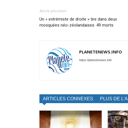
Article précédent
Un « extrémiste de droite » tire dans deux
mosquées néo-zéolandaises: 49 morts
PLANETENEWS.INFO
https://planetenews.info
ARTICLES CONNEXES
PLUS DE L'