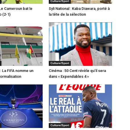
Culture/Sport
Le Cameroun bat le
Syli National : Kaba Diawara, porté à
o (2-1)
la tête de la sélection
Culture/Sport
: La FIFA nomme un
Cinéma : 50 Cent révèle qu’il sera
ormalisation
dans « Expendables 4 »
Culture/Sport