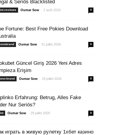
egal & Seriös Blacklisted
-
ini-reviews
Oumar Sow
2 août 2026
0
oe Fortune: Best Free Pokies Download
ustralia
-
onobrand
Oumar Sow
31 juillet 2026
0
okubet Güncel Giriş 2026 Yeni Adres
mpieza Erişim
-
ono-brand
Oumar Sow
29 juillet 2026
0
 plinko Erfahrung: Betrug, Alles Fake
der Nur Seriös?
-
lot
Oumar Sow
29 juillet 2026
0
ак играть в живую рулетку 1хбет казино