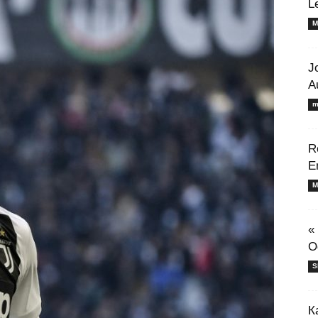
L
M
J
A
m
R
E
M
«
O
S
К