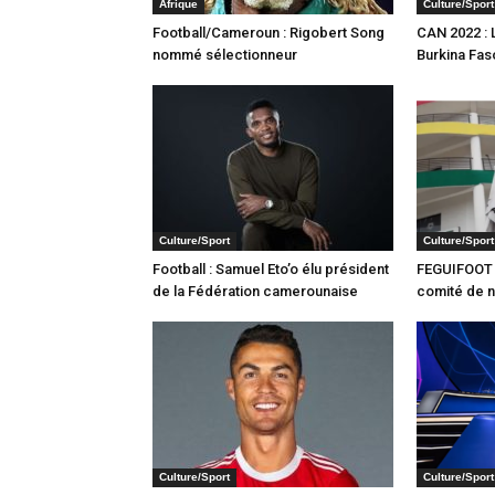
Afrique
Culture/Sport
Football/Cameroun : Rigobert Song
CAN 2022 : 
nommé sélectionneur
Burkina Fas
Culture/Sport
Culture/Sport
Football : Samuel Eto’o élu président
FEGUIFOOT 
de la Fédération camerounaise
comité de n
Culture/Sport
Culture/Sport