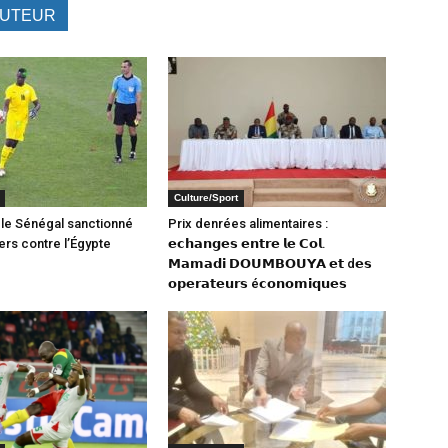
AUTEUR
Culture/Sport
: le Sénégal sanctionné
Prix denrées alimentaires :
ers contre l’Égypte
𝗲𝗰𝗵𝗮𝗻𝗴𝗲𝘀 𝗲𝗻𝘁𝗿𝗲 𝗹𝗲 𝗖𝗼𝗹.
𝗠𝗮𝗺𝗮𝗱𝗶 𝗗𝗢𝗨𝗠𝗕𝗢𝗨𝗬𝗔 𝗲𝘁 d𝗲𝘀
𝗼𝗽𝗲𝗿𝗮𝘁𝗲𝘂𝗿𝘀 é𝗰𝗼𝗻𝗼𝗺𝗶𝗾𝘂𝗲𝘀