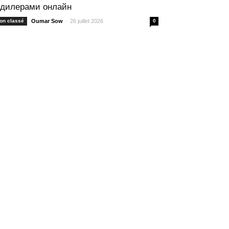
 дилерами онлайн
-
on classé
Oumar Sow
26 juillet 2026
0