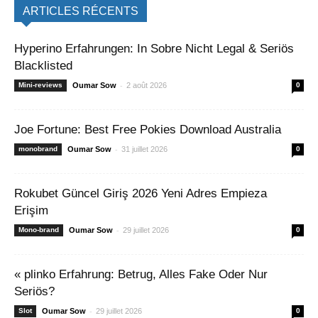
ARTICLES RÉCENTS
Hyperino Erfahrungen: In Sobre Nicht Legal & Seriös
Blacklisted
-
Mini-reviews
Oumar Sow
2 août 2026
0
Joe Fortune: Best Free Pokies Download Australia
-
monobrand
Oumar Sow
31 juillet 2026
0
Rokubet Güncel Giriş 2026 Yeni Adres Empieza
Erişim
-
Mono-brand
Oumar Sow
29 juillet 2026
0
« plinko Erfahrung: Betrug, Alles Fake Oder Nur
Seriös?
-
Slot
Oumar Sow
29 juillet 2026
0