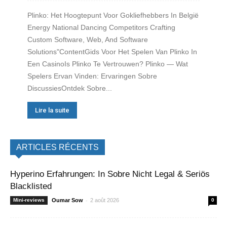
Plinko: Het Hoogtepunt Voor Gokliefhebbers In België
Energy National Dancing Competitors Crafting
Custom Software, Web, And Software
Solutions"ContentGids Voor Het Spelen Van Plinko In
Een CasinoIs Plinko Te Vertrouwen? Plinko — Wat
Spelers Ervan Vinden: Ervaringen Sobre
DiscussiesOntdek Sobre...
Lire la suite
ARTICLES RÉCENTS
Hyperino Erfahrungen: In Sobre Nicht Legal & Seriös
Blacklisted
-
Mini-reviews
Oumar Sow
2 août 2026
0