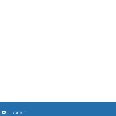
YOUTUBE