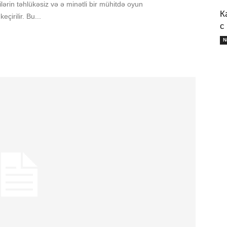
ilərin təhlükəsiz və ə minətli bir mühitdə oyun
К
irilir. Bu...
с
N