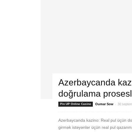
Azerbaycanda kazi
doğrulama prosesl
-
Pin UP Online Casino
Oumar Sow
30 septe
Azerbaycanda kazino: Real pul üçün d
girmək istəyənlər üçün real pul qazan