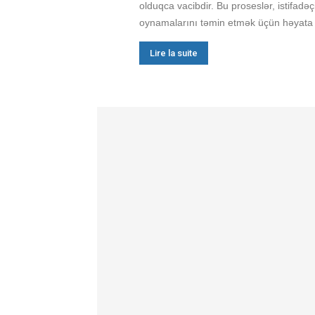
olduqca vacibdir. Bu proseslər, istifadəç
oynamalarını təmin etmək üçün həyata keç
Lire la suite