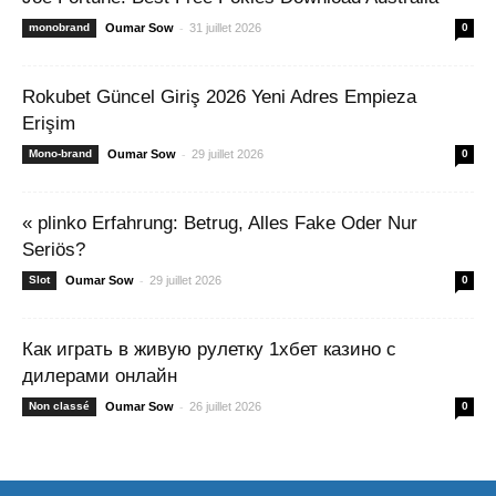
-
monobrand
Oumar Sow
31 juillet 2026
0
Rokubet Güncel Giriş 2026 Yeni Adres Empieza
Erişim
-
Mono-brand
Oumar Sow
29 juillet 2026
0
« plinko Erfahrung: Betrug, Alles Fake Oder Nur
Seriös?
-
Slot
Oumar Sow
29 juillet 2026
0
Как играть в живую рулетку 1хбет казино с
дилерами онлайн
-
Non classé
Oumar Sow
26 juillet 2026
0