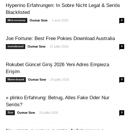
Hyperino Erfahrungen: In Sobre Nicht Legal & Seriös
Blacklisted
-
Mini-reviews
Oumar Sow
2 août 2026
0
Joe Fortune: Best Free Pokies Download Australia
-
monobrand
Oumar Sow
31 juillet 2026
0
Rokubet Güncel Giriş 2026 Yeni Adres Empieza
Erişim
-
Mono-brand
Oumar Sow
29 juillet 2026
0
« plinko Erfahrung: Betrug, Alles Fake Oder Nur
Seriös?
-
Slot
Oumar Sow
29 juillet 2026
0