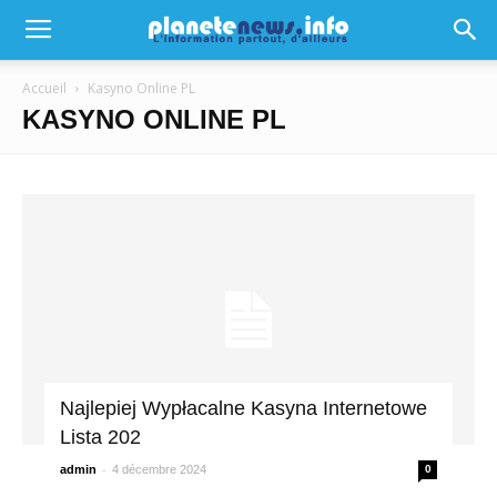
Accueil
Kasyno Online PL
KASYNO ONLINE PL
Najlepiej Wypłacalne Kasyna Internetowe
Lista 202
-
admin
4 décembre 2024
0