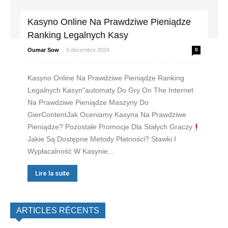
Kasyno Online Na Prawdziwe Pieniądze
Ranking Legalnych Kasy
-
Oumar Sow
9 décembre 2024
0
Kasyno Online Na Prawdziwe Pieniądze Ranking
Legalnych Kasyn"automaty Do Gry On The Internet
Na Prawdziwe Pieniądze Maszyny Do
GierContentJak Oceniamy Kasyna Na Prawdziwe
Pieniądze? Pozostałe Promocje Dla Stałych Graczy
Jakie Są Dostępne Metody Płatności? Stawki I
Wypłacalność W Kasynie...
Lire la suite
ARTICLES RÉCENTS