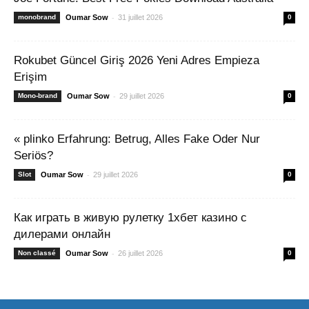
-
monobrand
Oumar Sow
31 juillet 2026
0
Rokubet Güncel Giriş 2026 Yeni Adres Empieza
Erişim
-
Mono-brand
Oumar Sow
29 juillet 2026
0
« plinko Erfahrung: Betrug, Alles Fake Oder Nur
Seriös?
-
Slot
Oumar Sow
29 juillet 2026
0
Как играть в живую рулетку 1хбет казино с
дилерами онлайн
-
Non classé
Oumar Sow
26 juillet 2026
0