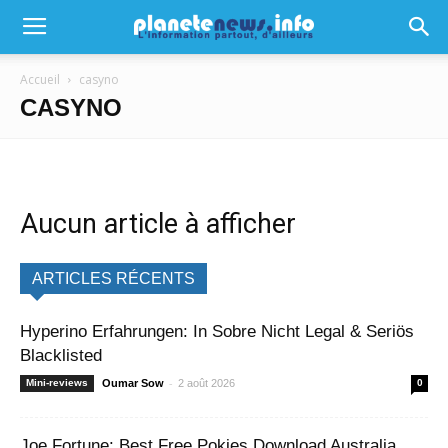
Accueil
casyno
CASYNO
Aucun article à afficher
ARTICLES RÉCENTS
Hyperino Erfahrungen: In Sobre Nicht Legal & Seriös
Blacklisted
-
Mini-reviews
Oumar Sow
2 août 2026
0
Joe Fortune: Best Free Pokies Download Australia