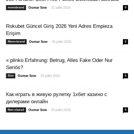
-
monobrand
Oumar Sow
31 juillet 2026
0
Rokubet Güncel Giriş 2026 Yeni Adres Empieza
Erişim
-
Mono-brand
Oumar Sow
29 juillet 2026
0
« plinko Erfahrung: Betrug, Alles Fake Oder Nur
Seriös?
-
Slot
Oumar Sow
29 juillet 2026
0
Как играть в живую рулетку 1хбет казино с
дилерами онлайн
-
Non classé
Oumar Sow
26 juillet 2026
0