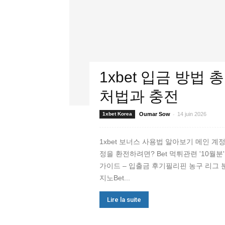
1xbet 입금 방법
처법과 충전
-
1xbet Korea
Oumar Sow
14 juin 2026
1xbet 보너스 사용법 알아보기 메인 계
정을 환전하려면? Bet 먹튀관련 '10월분
가이드 – 입출금 후기필리핀 농구 리그 분
지노Bet...
Lire la suite