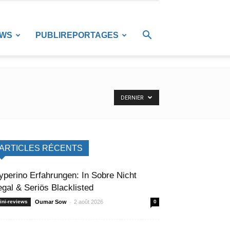
EWS
PUBLIREPORTAGES
DERNIER
ARTICLES RÉCENTS
yperino Erfahrungen: In Sobre Nicht
egal & Seriös Blacklisted
-
ini-reviews
Oumar Sow
2 août 2026
0