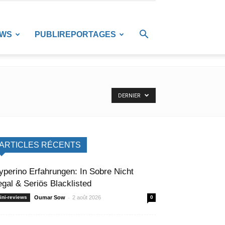
EWS
PUBLIREPORTAGES
DERNIER
ARTICLES RÉCENTS
yperino Erfahrungen: In Sobre Nicht
egal & Seriös Blacklisted
-
ini-reviews
Oumar Sow
2 août 2026
0