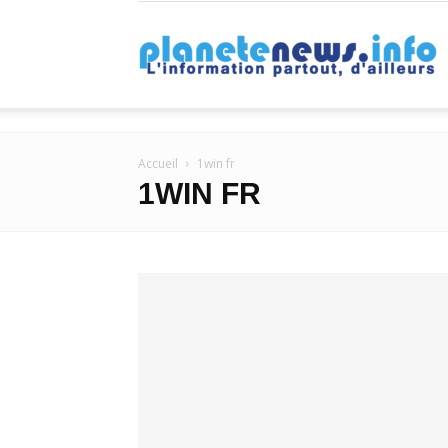
P
Accueil
1win fr
1WIN FR