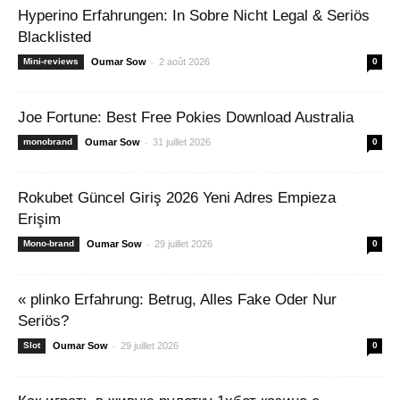
Hyperino Erfahrungen: In Sobre Nicht Legal & Seriös
Blacklisted
-
Mini-reviews
Oumar Sow
2 août 2026
0
Joe Fortune: Best Free Pokies Download Australia
-
monobrand
Oumar Sow
31 juillet 2026
0
Rokubet Güncel Giriş 2026 Yeni Adres Empieza
Erişim
-
Mono-brand
Oumar Sow
29 juillet 2026
0
« plinko Erfahrung: Betrug, Alles Fake Oder Nur
Seriös?
-
Slot
Oumar Sow
29 juillet 2026
0