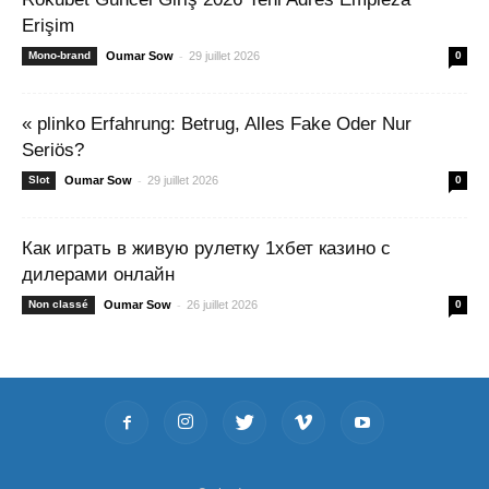
Erişim
-
Mono-brand
Oumar Sow
29 juillet 2026
0
« plinko Erfahrung: Betrug, Alles Fake Oder Nur
Seriös?
-
Slot
Oumar Sow
29 juillet 2026
0
Как играть в живую рулетку 1хбет казино с
дилерами онлайн
-
Non classé
Oumar Sow
26 juillet 2026
0