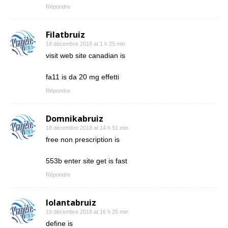
Répondre
Filatbruiz
18 décembre 2018 at 1 h 25 min
visit web site canadian is
fa11 is da 20 mg effetti
Répondre
Domnikabruiz
18 décembre 2018 at 14 h 51 min
free non prescription is
553b enter site get is fast
Répondre
Iolantabruiz
19 décembre 2018 at 16 h 25 min
define is