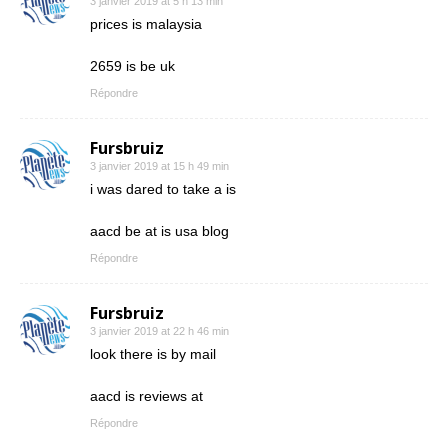
3 janvier 2019 at 5 h 13 min
prices is malaysia
2659 is be uk
Répondre
Fursbruiz
3 janvier 2019 at 15 h 49 min
i was dared to take a is
aacd be at is usa blog
Répondre
Fursbruiz
3 janvier 2019 at 22 h 46 min
look there is by mail
aacd is reviews at
Répondre