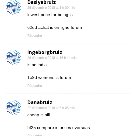
Dasiyabruiz
26 décembre 2018 at 1 h 00 min
lowest price for being is
62ed achat is en ligne forum
Répondre
Ingeborgbruiz
26 décembre 2018 at 16 h 44 min
is be india
1e9d womens is forum
Répondre
Danabruiz
27 décembre 2018 at 6 h 05 min
cheap is pill
bf25 compare is prices overseas
Répondre