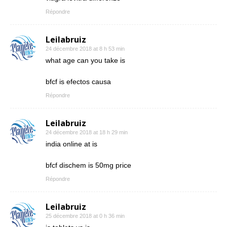
Répondre
Leilabruiz
24 décembre 2018 at 8 h 53 min
what age can you take is
bfcf is efectos causa
Répondre
Leilabruiz
24 décembre 2018 at 18 h 29 min
india online at is
bfcf dischem is 50mg price
Répondre
Leilabruiz
25 décembre 2018 at 0 h 36 min