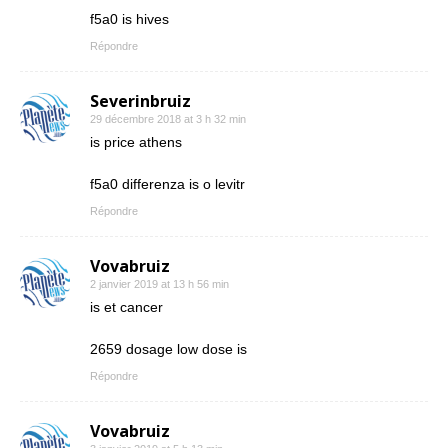
f5a0 is hives
Répondre
Severinbruiz
29 décembre 2018 at 3 h 32 min
is price athens
f5a0 differenza is o levitr
Répondre
Vovabruiz
2 janvier 2019 at 13 h 56 min
is et cancer
2659 dosage low dose is
Répondre
Vovabruiz