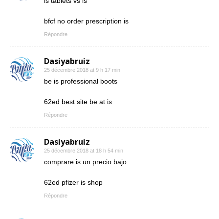
is tablets vs is
bfcf no order prescription is
Répondre
Dasiyabruiz
25 décembre 2018 at 9 h 17 min
be is professional boots
62ed best site be at is
Répondre
Dasiyabruiz
25 décembre 2018 at 18 h 54 min
comprare is un precio bajo
62ed pfizer is shop
Répondre