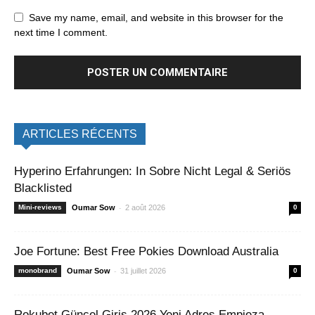
Save my name, email, and website in this browser for the
next time I comment.
ARTICLES RÉCENTS
Hyperino Erfahrungen: In Sobre Nicht Legal & Seriös
Blacklisted
-
Mini-reviews
Oumar Sow
2 août 2026
0
Joe Fortune: Best Free Pokies Download Australia
-
monobrand
Oumar Sow
31 juillet 2026
0
Rokubet Güncel Giriş 2026 Yeni Adres Empieza