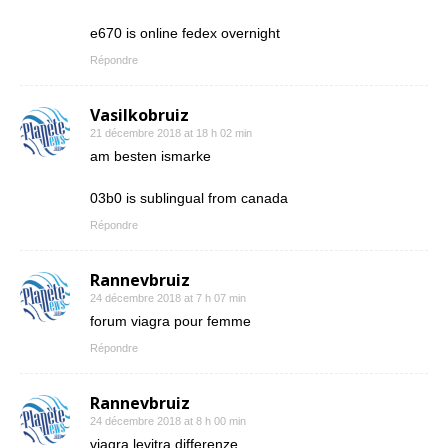
e670 is online fedex overnight
Répondre
Vasilkobruiz
21 décembre 2018 at 18 h 02 min
am besten ismarke
03b0 is sublingual from canada
Répondre
Rannevbruiz
24 décembre 2018 at 7 h 07 min
forum viagra pour femme
Répondre
Rannevbruiz
24 décembre 2018 at 8 h 00 min
viagra levitra differenze