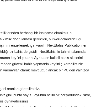
liklerinden herhangi bir kısıtlama olmaksızın
kimlik doğrulaması gereklidir, bu weil dolandırıcılığı
şimini engellemek için yapılır. NextBahis Publication, en
tıldığı bir bahis dergisidir. NextBahis ile tahmin alanında
nın keyfini çıkarın. Ayrıca en kaliteli bahis sitelerini
rkmadan güvenli bahis yapmanin keyfini çıkarabilirsiniz.
on varsayılan olarak mevcuttur, ancak bir PC’den yalnızca
rli oranları görebilirsiniz.
iz gibi, punto sayısı, oyunun belirli bir periyodundaki skor,
is oynayabilirsiniz.