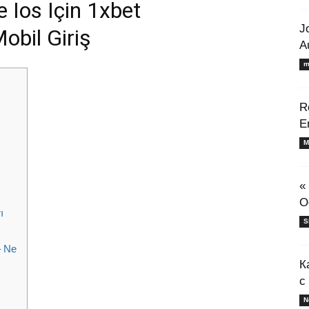
 Ios Için 1xbet
J
obil Giriş
A
m
R
E
M
«
O
ı
S
– Ne
К
с
N