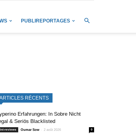
EWS
PUBLIREPORTAGES
ARTICLES RÉCENTS
yperino Erfahrungen: In Sobre Nicht
egal & Seriös Blacklisted
-
ini-reviews
Oumar Sow
2 août 2026
0