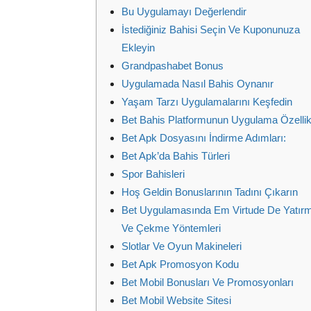
Bu Uygulamayı Değerlendir
İstediğiniz Bahisi Seçin Ve Kuponunuza
Ekleyin
Grandpashabet Bonus
Uygulamada Nasıl Bahis Oynanır
Yaşam Tarzı Uygulamalarını Keşfedin
Bet Bahis Platformunun Uygulama Özellikl
Bet Apk Dosyasını İndirme Adımları:
Bet Apk’da Bahis Türleri
Spor Bahisleri
Hoş Geldin Bonuslarının Tadını Çıkarın
Bet Uygulamasında Em Virtude De Yatır
Ve Çekme Yöntemleri
Slotlar Ve Oyun Makineleri
Bet Apk Promosyon Kodu
Bet Mobil Bonusları Ve Promosyonları
Bet Mobil Website Sitesi