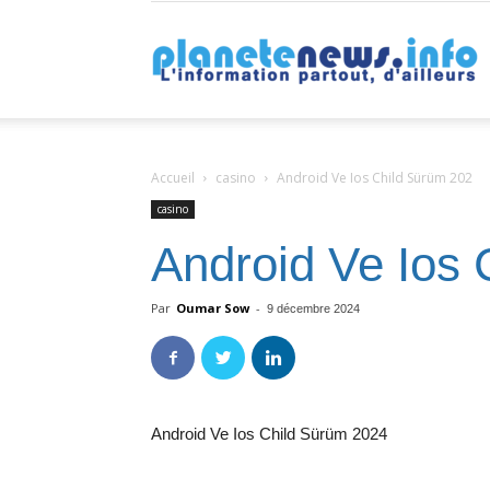
P
Accueil
casino
Android Ve Ios Child Sürüm 202
casino
Android Ve Ios 
Par
Oumar Sow
-
9 décembre 2024
Android Ve Ios Child Sürüm 2024