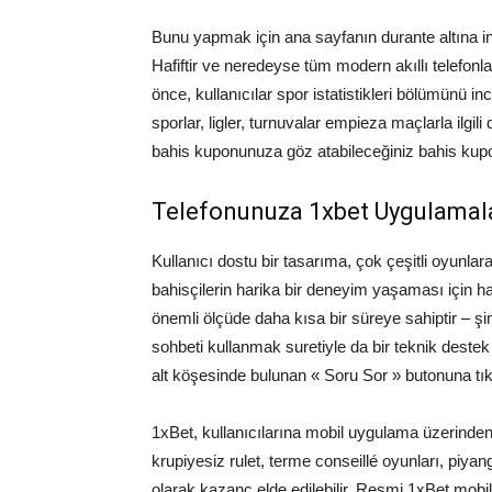
Bunu yapmak için ana sayfanın durante altına i
Hafiftir ve neredeyse tüm modern akıllı telefo
önce, kullanıcılar spor istatistikleri bölümünü in
sporlar, ligler, turnuvalar empieza maçlarla ilgili
bahis kuponunuza göz atabileceğiniz bahis kup
Telefonunuza 1xbet Uygulamalar
Kullanıcı dostu bir tasarıma, çok çeşitli oyunla
bahisçilerin harika bir deneyim yaşaması için hari
önemli ölçüde daha kısa bir süreye sahiptir – ş
sohbeti kullanmak suretiyle da bir teknik destek
alt köşesinde bulunan « Soru Sor » butonuna tık
1xBet, kullanıcılarına mobil uygulama üzerinden
krupiyesiz rulet, terme conseillé oyunları, piyan
olarak kazanç elde edilebilir. Resmi 1xBet mobil