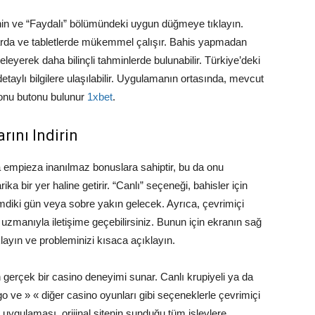
nin ve “Faydalı” bölümündeki uygun düğmeye tıklayın.
nlarda ve tabletlerde mükemmel çalışır. Bahis yapmadan
celeyerek daha bilinçli tahminlerde bulunabilir. Türkiye’deki
 detaylı bilgilere ulaşılabilir. Uygulamanın ortasında, mevcut
onu butonu bulunur
1xbet
.
ını Indirin
ra empieza inanılmaz bonuslara sahiptir, bu da onu
ka bir yer haline getirir. “Canlı” seçeneği, bahisler için
imdiki gün veya sobre yakın gelecek. Ayrıca, çevrimiçi
 uzmanıyla iletişime geçebilirsiniz. Bunun için ekranın sağ
layın ve probleminizi kısaca açıklayın.
 gerçek bir casino deneyimi sunar. Canlı krupiyeli ya da
go ve » « diğer casino oyunları gibi seçeneklerle çevrimiçi
 uygulaması, orijinal sitenin sunduğu tüm işlevlere