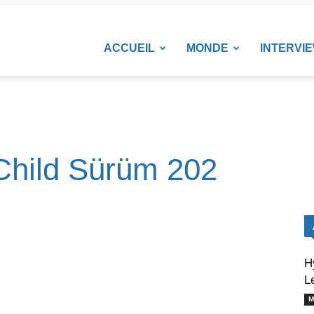
LANETENEWS
ACCUEIL
MONDE
INTERVI
Child Sürüm 202
H
L
M