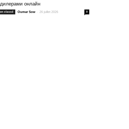
 дилерами онлайн
-
on classé
Oumar Sow
26 juillet 2026
0