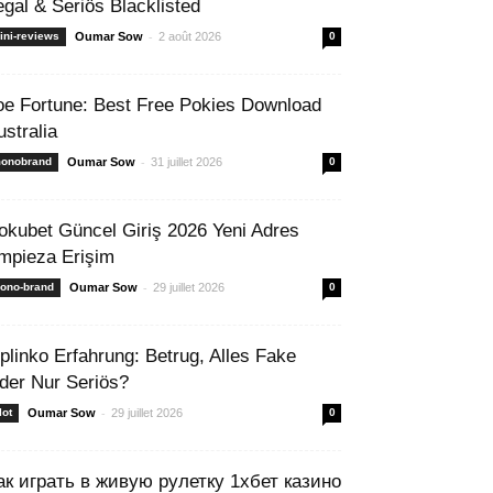
egal & Seriös Blacklisted
-
ini-reviews
Oumar Sow
2 août 2026
0
oe Fortune: Best Free Pokies Download
ustralia
-
onobrand
Oumar Sow
31 juillet 2026
0
okubet Güncel Giriş 2026 Yeni Adres
mpieza Erişim
-
ono-brand
Oumar Sow
29 juillet 2026
0
 plinko Erfahrung: Betrug, Alles Fake
der Nur Seriös?
-
lot
Oumar Sow
29 juillet 2026
0
ак играть в живую рулетку 1хбет казино