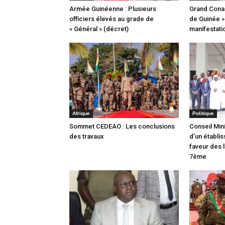
Armée Guinéenne : Plusieurs
Grand Conakr
officiers élevés au grade de
de Guinée »
« Général » (décret)
manifestati
Afrique
Politique
Sommet CEDEAO : Les conclusions
Conseil Mini
des travaux
d’un établis
faveur des l
7ème