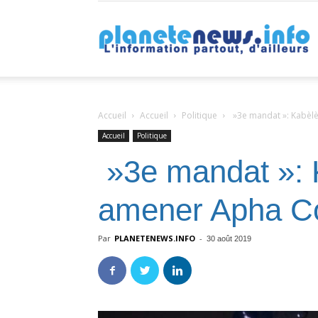
P
Accueil
Accueil
Politique
»3e mandat »: Kabèlè
Accueil
Politique
»3e mandat »: K
amener Apha C
Par
PLANETENEWS.INFO
-
30 août 2019