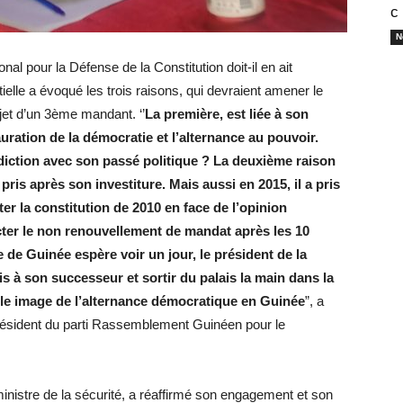
с
N
al pour la Défense de la Constitution doit-il en ait
elle a évoqué les trois raisons, qui devraient amener le
jet d’un 3ème mandant. ‘’
La première, est liée à son
uration de la démocratie et l’alternance au pouvoir.
iction avec son passé politique ? La deuxième raison
 pris après son investiture. Mais aussi en 2015, il a pris
er la constitution de 2010 en face de l’opinion
pecter le non renouvellement de mandat après les 10
 de Guinée espère voir un jour, le président de la
is à son successeur et sortir du palais la main dans la
belle image de l’alternance démocratique en Guinée
”, a
résident du parti Rassemblement Guinéen pour le
ministre de la sécurité, a réaffirmé son engagement et son