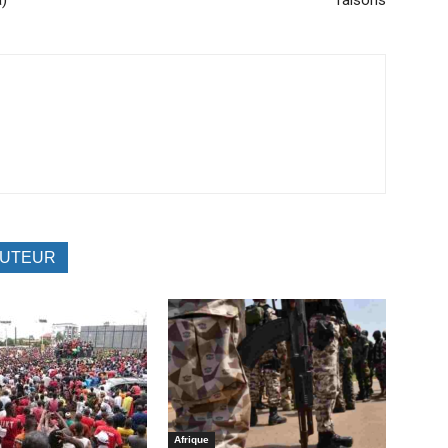
a)
raisons
AUTEUR
Afrique