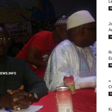
L
M
J
A
m
R
E
M
«
O
S
К