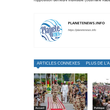
l’opposition demeure indivisible (Ousmane Kab
PLANETENEWS.INFO
https://planetenews.info
ARTICLES CONNEXES
PLUS DE L'
Accueil
Politique