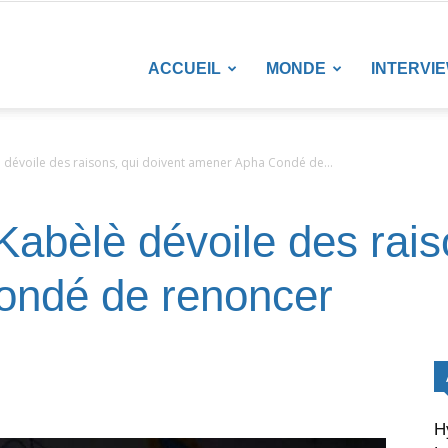
LANETENEWS
ACCUEIL
MONDE
INTERVI
 dévoile des raisons, qui doivent amener Apha Condé de...
abèlè dévoile des raiso
ondé de renoncer
H