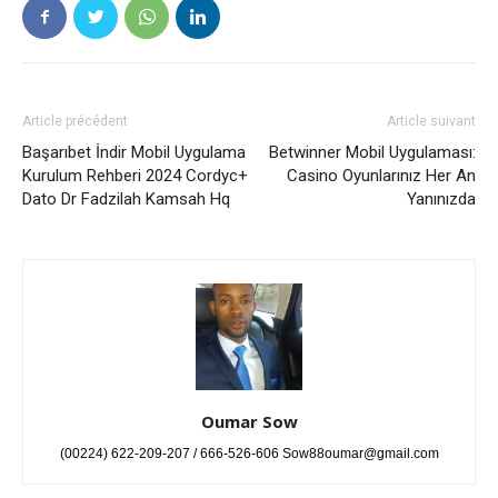
Article précédent
Article suivant
Başarıbet İndir Mobil Uygulama
Betwinner Mobil Uygulaması:
Kurulum Rehberi 2024 Cordyc+
Casino Oyunlarınız Her An
Dato Dr Fadzilah Kamsah Hq
Yanınızda
Oumar Sow
(00224) 622-209-207 / 666-526-606 Sow88oumar@gmail.com