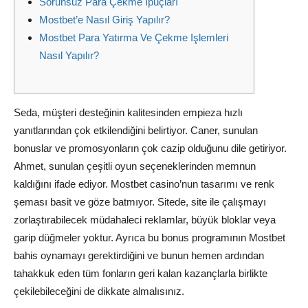
Sorunsuz Para Çekme İpuçları
Mostbet’e Nasıl Giriş Yapılır?
Mostbet Para Yatırma Ve Çekme Işlemleri
Nasıl Yapılır?
Seda, müşteri desteğinin kalitesinden empieza hızlı
yanıtlarından çok etkilendiğini belirtiyor. Caner, sunulan
bonuslar ve promosyonların çok cazip olduğunu dile getiriyor.
Ahmet, sunulan çeşitli oyun seçeneklerinden memnun
kaldığını ifade ediyor. Mostbet casino’nun tasarımı ve renk
şeması basit ve göze batmıyor. Sitede, site ile çalışmayı
zorlaştırabilecek müdahaleci reklamlar, büyük bloklar veya
garip düğmeler yoktur. Ayrıca bu bonus programının Mostbet
bahis oynamayı gerektirdiğini ve bunun hemen ardından
tahakkuk eden tüm fonların geri kalan kazançlarla birlikte
çekilebileceğini de dikkate almalısınız.