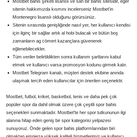
Mostbet bahis şirketi lisanslı ve sah bir bahis sitesidir, eğer
sitenin hakkımızda kısmını incelerseniz Mostbet’in
Montenegro lisanslı olduğunu görürsünüz.
Sitenin sırasında genişliğinde nasıl yer, her kullanıcı kendisi
için ilginç bir sağlar artık al hobi bulacak ve bütün boş
zamanların ag cömert kazançlara güvenerek
eğlenebilecekler.
Tüm veriler belirtildikten sonra kullanım şartlarını kabul
etmek ve kullanıcı varsa promosyon kodunu girmek kalır.
Mostbet Telegram kanalı, müşteri destek ekibine anında
ulaşmak tercih eden kullanıcılar için önerilen seçenektir.
Mostbet, futbol, kriket, basketbol, tenis ve daha pek çok
popüler spor da dahil olmak üzere çok çeşitli spor bahis
seçenekleri sunmaktadır. Mostbet’te her spor tutkununun ilgi
alanına hitap eden geniş bir spor kategorisi yelpazesi
sunuyoruz. Önde gelen spor bahis platformlarından biri
olmaktan empieza yüksek kaliteli hizmetlerimiz ve kullanıcı