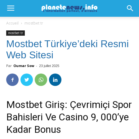
Accueil
mostbet tr
mostbet tr
Mostbet Türkiye’deki Resmi
Web Sitesi
Par
Oumar Sow
-
23 juillet 2025
Mostbet Giriş: Çevrimiçi Spor
Bahisleri Ve Casino 9, 000’ye
Kadar Bonus