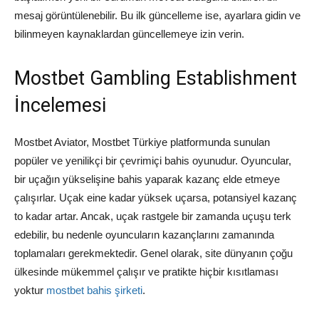
mesaj görüntülenebilir. Bu ilk güncelleme ise, ayarlara gidin ve
bilinmeyen kaynaklardan güncellemeye izin verin.
Mostbet Gambling Establishment
İncelemesi
Mostbet Aviator, Mostbet Türkiye platformunda sunulan
popüler ve yenilikçi bir çevrimiçi bahis oyunudur. Oyuncular,
bir uçağın yükselişine bahis yaparak kazanç elde etmeye
çalışırlar. Uçak eine kadar yüksek uçarsa, potansiyel kazanç
to kadar artar. Ancak, uçak rastgele bir zamanda uçuşu terk
edebilir, bu nedenle oyuncuların kazançlarını zamanında
toplamaları gerekmektedir. Genel olarak, site dünyanın çoğu
ülkesinde mükemmel çalışır ve pratikte hiçbir kısıtlaması
yoktur
mostbet bahis şirketi
.