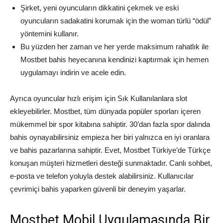
Şirket, yeni oyuncuların dikkatini çekmek ve eski
oyuncuların sadakatini korumak için the woman türlü “ödül”
yöntemini kullanır.
Bu yüzden her zaman ve her yerde maksimum rahatlık ile
Mostbet bahis heyecanına kendinizi kaptırmak için hemen
uygulamayı indirin ve acele edin.
Ayrıca oyuncular hızlı erişim için Sık Kullanılanlara slot
ekleyebilirler. Mostbet, tüm dünyada popüler sporları içeren
mükemmel bir spor kitabına sahiptir. 30’dan fazla spor dalında
bahis oynayabilirsiniz empieza her biri yalnızca en iyi oranlara
ve bahis pazarlarına sahiptir. Evet, Mostbet Türkiye’de Türkçe
konuşan müşteri hizmetleri desteği sunmaktadır. Canlı sohbet,
e-posta ve telefon yoluyla destek alabilirsiniz. Kullanıcılar
çevrimiçi bahis yaparken güvenli bir deneyim yaşarlar.
Mostbet Mobil Uygulamasında Bir