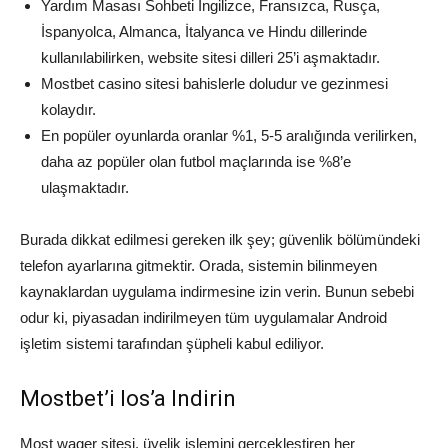
Yardım Masası Sohbeti İngilizce, Fransızca, Rusça,
İspanyolca, Almanca, İtalyanca ve Hindu dillerinde
kullanılabilirken, website sitesi dilleri 25’i aşmaktadır.
Mostbet casino sitesi bahislerle doludur ve gezinmesi
kolaydır.
En popüler oyunlarda oranlar %1, 5-5 aralığında verilirken,
daha az popüler olan futbol maçlarında ise %8’e
ulaşmaktadır.
Burada dikkat edilmesi gereken ilk şey; güvenlik bölümündeki
telefon ayarlarına gitmektir. Orada, sistemin bilinmeyen
kaynaklardan uygulama indirmesine izin verin. Bunun sebebi
odur ki, piyasadan indirilmeyen tüm uygulamalar Android
işletim sistemi tarafından şüpheli kabul ediliyor.
Mostbet’i Ios’a Indirin
Most wager sitesi, üyelik işlemini gerçekleştiren her