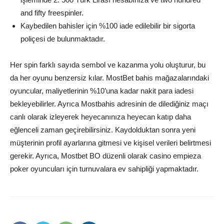
and fifty freespinler.
Kaybedilen bahisler için %100 iade edilebilir bir sigorta
poliçesi de bulunmaktadır.
Her spin farklı sayıda sembol ve kazanma yolu oluşturur, bu
da her oyunu benzersiz kılar. MostBet bahis mağazalarındaki
oyuncular, maliyetlerinin %10’una kadar nakit para iadesi
bekleyebilirler. Ayrıca Mostbahis adresinin de dilediğiniz maçı
canlı olarak izleyerek heyecanınıza heyecan katıp daha
eğlenceli zaman geçirebilirsiniz. Kaydolduktan sonra yeni
müşterinin profil ayarlarına gitmesi ve kişisel verileri belirtmesi
gerekir. Ayrıca, Mostbet BO düzenli olarak casino empieza
poker oyuncuları için turnuvalara ev sahipliği yapmaktadır.