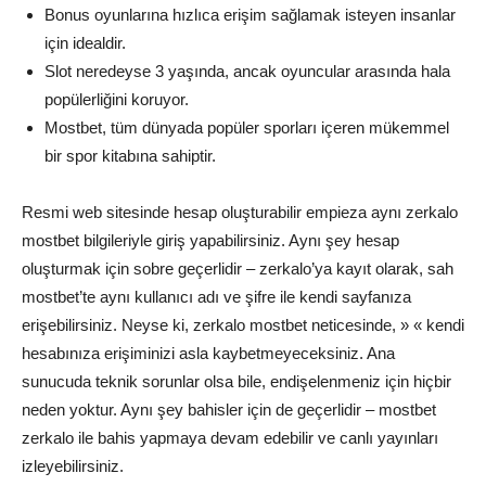
Bonus oyunlarına hızlıca erişim sağlamak isteyen insanlar
için idealdir.
Slot neredeyse 3 yaşında, ancak oyuncular arasında hala
popülerliğini koruyor.
Mostbet, tüm dünyada popüler sporları içeren mükemmel
bir spor kitabına sahiptir.
Resmi web sitesinde hesap oluşturabilir empieza aynı zerkalo
mostbet bilgileriyle giriş yapabilirsiniz. Aynı şey hesap
oluşturmak için sobre geçerlidir – zerkalo’ya kayıt olarak, sah
mostbet’te aynı kullanıcı adı ve şifre ile kendi sayfanıza
erişebilirsiniz. Neyse ki, zerkalo mostbet neticesinde, » « kendi
hesabınıza erişiminizi asla kaybetmeyeceksiniz. Ana
sunucuda teknik sorunlar olsa bile, endişelenmeniz için hiçbir
neden yoktur. Aynı şey bahisler için de geçerlidir – mostbet
zerkalo ile bahis yapmaya devam edebilir ve canlı yayınları
izleyebilirsiniz.