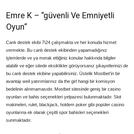
Emre K – “güvenli Ve Emniyetli
Oyun”
Canlı destek ekibi 7\24 çalışmakta ve her konuda hizmet
vermekte. Bu canlı destek ekibinden yapamadığınız
işlemlerde ve ya merak ettiğiniz konular hakkında bilgiler
alabilir ve eğer sitede eksiklikler görüyorsanız şikayetlerinizi de
bu canlı destek ekibine yapabilirsiniz. Üstelik Mostbet’in bir
avantajı weil yatırımlarınız da the girl hangi bir komisyon
bedelinin alınmamasıdır. Mostbet sitesinde geniş bir casino
oyunları ve bahis seçenekleri yelpazesi bulunmaktadır. Slot
makineleri, rulet, blackjack, holdem poker gibi popüler casino
oyunlarına ek olarak çeşitli spor bahisleri seçenekleri
sunmaktadır.