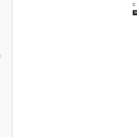
с
N
t