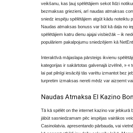
veikšanu, kas ļauj spēlētājiem sekot līdzi noti
bezmaksas griezieni, arī naudas atmaksas comm
sniedz iespēju spēlētājiem atgūt kādu noteiktu p
Naudas atmaksas bonuss var būt kā daļa no iepa
spēlētājiem katru dienu ajajai visbiežāk – ik ned
populāriem pakalpojumu sniedzējiem kā NetEnt
Interaktīvā mājaslapa pārsteigs ikvienu spēlētā
kategorijas ir sakārtotas galvenajā izvēlnē, » « t
lai pat pilnīgi iesācēji tās varētu izmantot bez
turpretim izmaksas nereti mēdz var aizņemt vai
Naudas Atmaksa El Kazino Bon
Tā kā spēlēt on the internet kazino var jebkurā b
jābūt sasniedzamam pēc iespējas vairākos veido
Casinolatvia. apresentando pārbauda, vai vietnē i