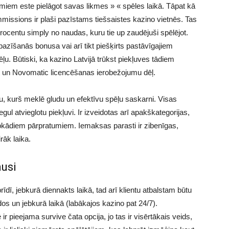
kumiem este pielāgot savas likmes » « spēles laikā. Tāpat kā
issions ir plaši pazīstams tiešsaistes kazino vietnēs. Tas
rocentu simply no naudas, kuru tie up zaudējuši spēlējot.
zīšanās bonusa vai arī tikt piešķirts pastāvīgajiem
ēļu. Būtiski, ka kazino Latvijā trūkst piekļuves tādiem
 un Novomatic licencēšanas ierobežojumu dēļ.
ju, kurš meklē gludu un efektīvu spēļu saskarni. Visas
egul atvieglotu piekļuvi. Ir izveidotas arī apakškategorijas,
 jebkādiem pārpratumiem. Iemaksas parasti ir zibenīgas,
rāk laika.
usi
rīdī, jebkurā diennakts laikā, tad arī klientu atbalstam būtu
s un jebkurā laikā (labākajos kazino pat 24/7).
r pieejama survive čata opcija, jo tas ir visērtākais veids,