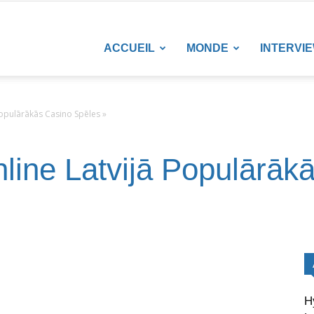
LANETENEWS
ACCUEIL
MONDE
INTERVI
Populārākās Casino Spēles »
line Latvijā Populārāk
H