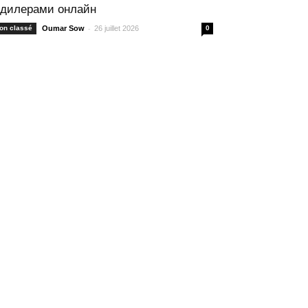
 дилерами онлайн
-
on classé
Oumar Sow
26 juillet 2026
0