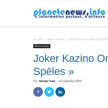
P
Accueil
Mini-reviews
Joker Kazino Online Latvijā 
Mini-reviews
Joker Kazino On
Spēles »
Par
Oumar Sow
-
24 septembre 2025